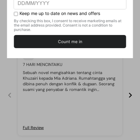
Customer Reviews
22/06/2021
Hamedah Hamid
7 HARI MENCINTAIKU
Ter
Sebuah novel mengisahkan tentang cinta
Seb
Khuzairi kepada Mia Adriana. Rumahtangga yang
men
dibina penuh dengan konflik & dugaan. Seorang
uta
suami yang penyabar & romantik ingin
rap
mengubah isterinya yang sombong & berlagak
ke arah kebaikan…Suka baca novel ini, apa pun 5
bintang untuk novel ini.
Full Review
Ful