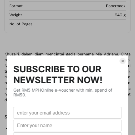
Format
Paperback
Weight
940
g
No. of Pages
Khuzairi, dalam diam mencintai gadis bernama Mia Adriana. Cinta
pandang pertama menjadikan dia seorang perindu yang setia.
Namun sifat angkuh dan sombong gadis ini menyebabkan Khuzairi
tidak pernah walau sebesar hama jua menyimpan impian untuk
memilikinya. Mia Adriana bagaikan lupa, hidup ini ibarat putaran
roda, satu waktu keangkuhan dan kesombongan itu akan
memamah dirinya sendiri. Berdoalah, di kala keinsafan menjelma
nanti, cinta lelaki bernama Khuzairi ini belum terpadam lagi buat
dirinya.
Share
Facebook
X (Twitter)
Pinterest