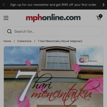
Skip to content
Sign up for our newsletter and get RM5 off your first order.
Open cart
0
Open menu
Home
/
Collections
/
7 Hari Mencintaiku (Novel Adaptasi)